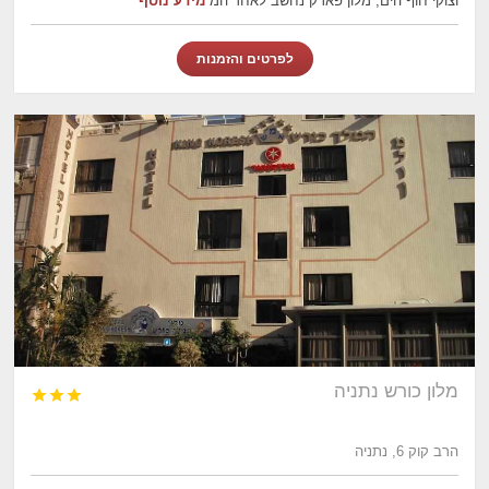
וצוקי חוף הים, מלון פארק נחשב לאחד המ
מידע נוסף
לפרטים והזמנות
מלון כורש נתניה



הרב קוק 6, נתניה