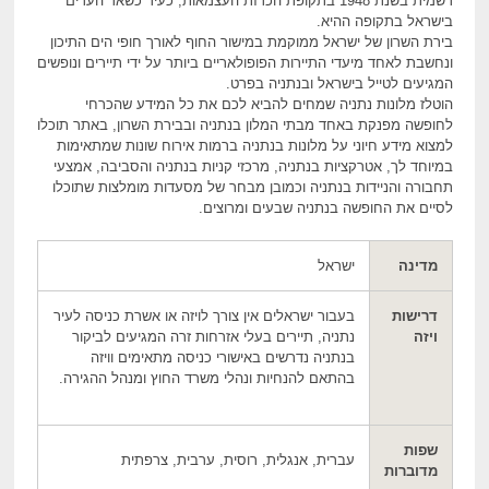
רשמית בשנת 1948 בתקופת הכרזת העצמאות, כעיר כשאר הערים
בישראל בתקופה ההיא.
בירת השרון של ישראל ממוקמת במישור החוף לאורך חופי הים התיכון
ונחשבת לאחד מיעדי התיירות הפופולאריים ביותר על ידי תיירים ונופשים
המגיעים לטייל בישראל ובנתניה בפרט.
הוטלז מלונות נתניה שמחים להביא לכם את כל המידע שהכרחי
לחופשה מפנקת באחד מבתי המלון בנתניה ובבירת השרון, באתר תוכלו
למצוא מידע חיוני על מלונות בנתניה ברמות אירוח שונות שמתאימות
במיוחד לך, אטרקציות בנתניה, מרכזי קניות בנתניה והסביבה, אמצעי
תחבורה והניידות בנתניה וכמובן מבחר של מסעדות מומלצות שתוכלו
לסיים את החופשה בנתניה שבעים ומרוצים.
מדינה
ישראל
דרישות
בעבור ישראלים אין צורך לויזה או אשרת כניסה לעיר
ויזה
נתניה, תיירים בעלי אזרחות זרה המגיעים לביקור
בנתניה נדרשים באישורי כניסה מתאימים וויזה
בהתאם להנחיות ונהלי משרד החוץ ומנהל ההגירה.
שפות
עברית, אנגלית, רוסית, ערבית, צרפתית
מדוברות