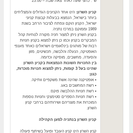
ש' : כחצי שעה לאחר צאת שבת – 23:00
קניון השרון:
הינו אחד הקניונים הגדולים והמצליחים
ביותר בישראל, הנמצא בבעלות קבוצת קניוני
ישראל, הקניון הוקם ונפתח לציבור הרחב בשנת
1989 וממוקם במרכז נתניה.
בקניון השרון ניתן למצור חניה מקורה לנוחיות קהל
המבקרים בקניון וכמו כן ניתן למצוא בקניון חנויות
רבות של מותגים בינלאומיים וישראלים כאחד מענפי
האופטיקה, הנעלה והלבשה, תכשיטים, מזון
והסעדה, מחשבים, מוסיקה וכדומה.
בין החנויות השונות הנמצאות בקניון השרון
שהינו בעל 3 קומות, ניתן למצוא חנויות מוכרות,
כגון:
• אופטיקנה שהינה אשת משקפיים וותיקה.
• רשת המחשבים באג.
• רשת חנויות ההלבשה פוקס.
• רשת חנויות הספרים סטימצקי וחנויות נוספות
המוכרות את מוצריהם ושירותיהם ברחבי קניון
השרון.
קניון השרון בנתניה למען הקהילה
קניון השרון הינו קניון העובד ופועל בשיתוף פעולה