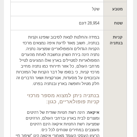
מטבע
שקל
שטח
28,954 דונם
קניות
במידה והחלטת לצאת לסיבוב שופינג וקניות
בנתניה
בנתניה, חשוב מאוד לדעת איפה נמצאים מרכזי
הקניות הגדולים והפופולאריים שמציעה נתניה.
נתניה הינה בירת השרון ונחשבת לאחת מהערים
הפופולאריות למטיילים בארץ ואלו המגיעים לטייל
מרחבי העולם, כל אזור תיירותי כמו נתניה מחייב
מרכזי קניות, כי בסופו של דבר הקניות של המזכרות
והבזבוזים על מסעדות, אטרקציות ושאר הדברים זה
חלק מטיול וחופשה בארץ ובנתניה בפרט.
בנתניה ניתן למצוא מספר מרכזי
קניות פופולאריים, כגון:
איקאה
: הינה רשת חנויות שוודית של רהיטים
ומוצרים לבית בארץ וברחבי העולם, הרהיטים
שמציעה רשת החנויות איקאה הינם רהיטים
מעוצבים במחירים שנוחים לכל כיס.
הרעיון העסקי העומד מאחורי איקאה הינו "שיפור חיי