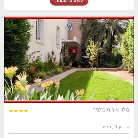
לפרטים והזמנות
מלון אורית נתניה




שד' חן 21, נתניה