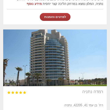
נתניה, המלון נמצא במרחק הליכה קצר יחסית
מידע נוסף
לפרטים והזמנות
רמדה נתניה





רח` בן עמי 41, 42205, נתניה