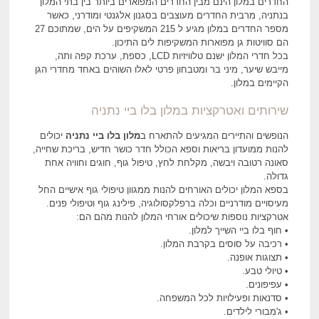
החדרים במלון הינם מבין החדרים המפוארים ביותר בין בתי המלון
בנתניה, מרבית החדרים מעוצבים בסגנון אלגנטי ומודרני, כאשר
מספר החדרים במלון מגיע ל 215 המשקיפים על הים, שמתוכם 27
הם סוויטות גן מפוארות המשקיפות לים התיכון.
בכל חדרי המלון ישנם טלוויזיות LCD, כספת, ערכת קפה ותה,
מייבש שיער, מיני בר ומטבחון פרטי לאלו השוהים באחד מחדרי הגן
הקיימים במלון.
שירותים ואטרקציות במלון בלו ביי נתניה
הנופשים והתיירים המגיעים להתארח ב
מלון בלו ביי נתניה
יכולים
להנות ממועדון בריאות וספא הכולל חדר כושר חדיש, בריכת שחייה,
סאונה רטובה ויבשה, מקלחת לחץ, טיפול גוף, חוגים וחוויה אחת
גדולה.
בספא המלון יכולים האורחים להנות ממגוון טיפולי גוף אישיים החל
מעיסויים מודרניים וכלה ברפלקסולוגיה, פילינג גוף וטיפולי פנים.
אטרקציות נוספות שיכולים אורחי המלון להנות מהם הם:
• חוף בלו ביי השייך למלון.
• רכיבה על סוסים בקרבת המלון.
• תצוגות אופנה.
• טיולי טבע.
• עפיפונים.
• סדנאות ופעילויות לכל המשפחה.
• ג'מבורי לילדים.