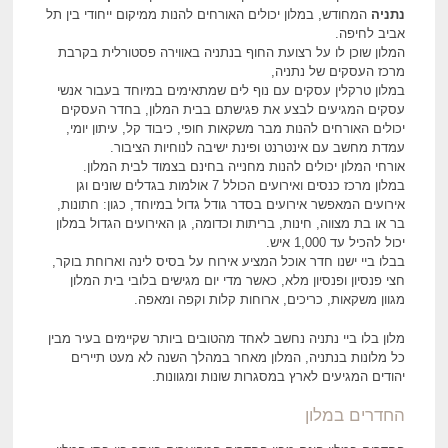
נתניה
המחודש, במלון יכולים האורחים להנות ממיקום ייחודי בין תל
אביב לחיפה.
המלון שוכן לו על רצועת החוף בנתניה באווירה פסטורלית בקרבת
מרכז העסקים של נתניה,
במלון טרקלין עסקים עם נוף לים שמתאימים במיוחד בעבור אנשי
עסקים המגיעים לבצע את פגישתם בבית המלון, בחדר העסקים
יכולים האורחים להנות מבר משקאות חופי, כיבוד קל, עיתון יומי,
עמדת מחשב עם אינטרנט ופינת ישיבה לנוחיות הציבור.
אורחי המלון יכולים להנות מחנייה בחינם בצמוד לבית המלון.
במלון מרכז כנסים ואירועים הכולל 7 אולמות בגדלים שונים וגן
אירועים המאפשר אירועים בסדר גודל גדול במיוחד, כגון: חתונות,
בר או בת מצווה, חינות, בריתות וכדומה, גן האירועים הגדול במלון
יכול להכיל עד 1,000 איש.
בבלו ביי ישנו חדר אוכל המציע אירוח על בסיס לינה וארוחת בוקר,
חצי פנסיון ופנסיון מלא, כאשר מדי יום מגישים בלובי בית המלון
מגוון משקאות, כריכים, ארוחות קלות וקפה ומאפה.
מלון בלו ביי נתניה נחשב לאחד מהטובים ביותר שקיימים בעיר מבין
כל מלונות בנתניה, המלון מאחר במהלך השנה לא מעט תיירים
יהודים המגיעים לארץ במסגרות שונות ומגוונות.
החדרים במלון